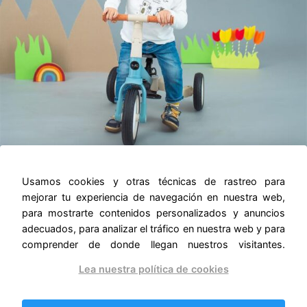
Usamos cookies y otras técnicas de rastreo para
La idea de crear nuestra tienda, surge tras la
mejorar tu experiencia de navegación en nuestra web,
llegada de nuestro bebe, y en consecuencia, la
para mostrarte contenidos personalizados y anuncios
compra de todo tipo de artículos que
adecuados, para analizar el tráfico en nuestra web y para
comprender de donde llegan nuestros visitantes.
necesitábamos.
Lea nuestra política de cookies
Nos dimos cuenta que no todos los artículos
eran de igual calidad y no todos eran realmente