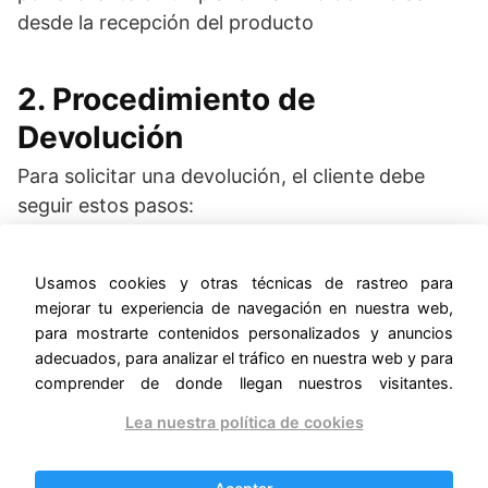
desde la recepción del producto
2. Procedimiento de
Devolución
Para solicitar una devolución, el cliente debe
seguir estos pasos:
a. Notificación
Usamos cookies y otras técnicas de rastreo para
mejorar tu experiencia de navegación en nuestra web,
El cliente debe notificar su intención de devolver
para mostrarte contenidos personalizados y anuncios
el producto dentro del plazo de 14 días naturales
adecuados, para analizar el tráfico en nuestra web y para
desde la recepción. Puede hacerlo a través de
comprender de donde llegan nuestros visitantes.
nuestro formulario de contacto en el sitio web o
Lea nuestra política de cookies
por correo electrónico.