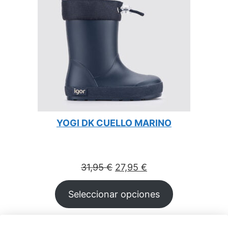
YOGI DK CUELLO MARINO
El
El
31,95
€
27,95
€
precio
precio
Seleccionar opciones
original
actual
era:
es:
31,95 €.
27,95 €.