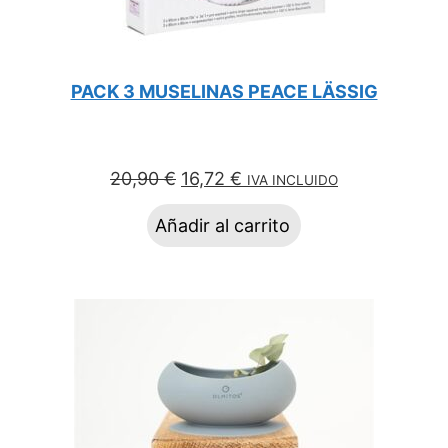
PACK 3 MUSELINAS PEACE LÄSSIG
El
El
20,90
€
16,72
€
IVA INCLUIDO
precio
precio
Añadir al carrito
original
actual
era:
es:
20,90 €.
16,72 €.