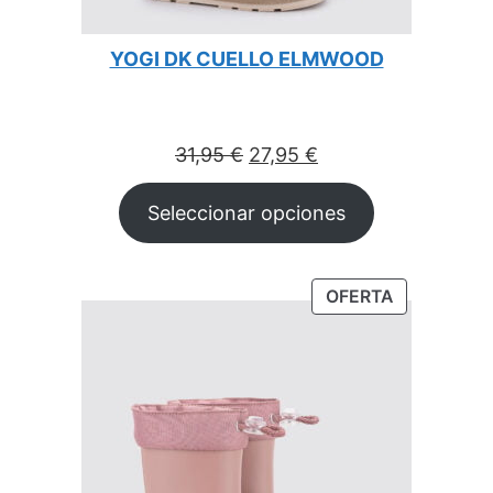
YOGI DK CUELLO ELMWOOD
El
El
31,95
€
27,95
€
precio
precio
Seleccionar opciones
original
actual
era:
es:
31,95 €.
27,95 €.
OFERTA
PRODUCTO
EN
OFERTA