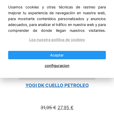
OFERTA
Usamos cookies y otras técnicas de rastreo para
PRODUCTO
mejorar tu experiencia de navegación en nuestra web,
EN
para mostrarte contenidos personalizados y anuncios
OFERTA
adecuados, para analizar el tráfico en nuestra web y para
comprender de donde llegan nuestros visitantes.
Lea nuestra política de cookies
Aceptar
configuracion
YOGI DK CUELLO PETROLEO
El
El
31,95
€
27,95
€