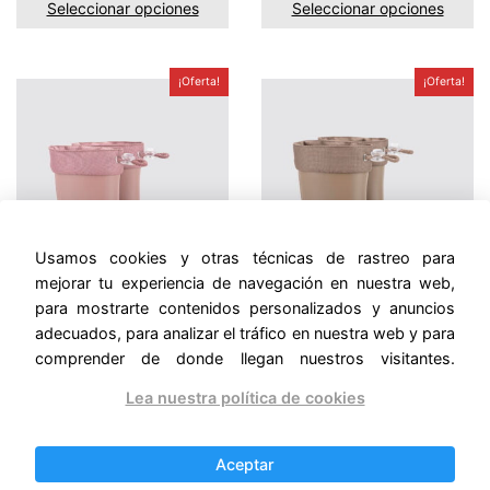
Seleccionar opciones
Seleccionar opciones
¡Oferta!
¡Oferta!
Usamos cookies y otras técnicas de rastreo para
mejorar tu experiencia de navegación en nuestra web,
para mostrarte contenidos personalizados y anuncios
YOGI DK CUELLO ROSA
YOGI DK CUELLO
ELMWOOD
adecuados, para analizar el tráfico en nuestra web y para
El
El
31,95
€
27,95
€
comprender de donde llegan nuestros visitantes.
precio
precio
El
El
31,95
€
27,95
€
botas de agua respetuosas
original
actual
precio
precio
botas de agua respetuosas
Lea nuestra política de cookies
para bebé
era:
es:
original
actual
para bebé
31,95 €.
27,95 €.
era:
es:
Seleccionar opciones
31,95 €.
27,95 €.
Seleccionar opciones
Aceptar