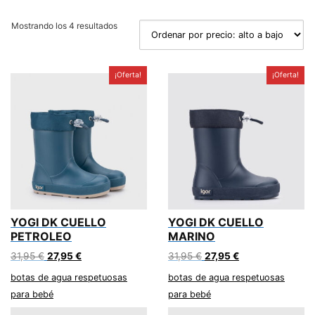
Ordenado
Mostrando los 4 resultados
por
precio:
alto
¡Oferta!
a
¡Oferta!
bajo
YOGI DK CUELLO
YOGI DK CUELLO
PETROLEO
MARINO
El
El
El
El
31,95
€
27,95
€
31,95
€
27,95
€
precio
precio
precio
precio
botas de agua respetuosas
botas de agua respetuosas
original
actual
original
actual
para bebé
para bebé
era:
es:
era:
es:
31,95 €.
27,95 €.
31,95 €.
27,95 €.