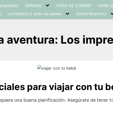
gilabebés:
VERANO
HORA DE DORMIR
HORA 
S
cochecitos y sillas de paseo
Sobre Nosotros
a aventura: Los impre
iales para viajar con tu 
quiere una buena planificación. Asegúrate de tener t