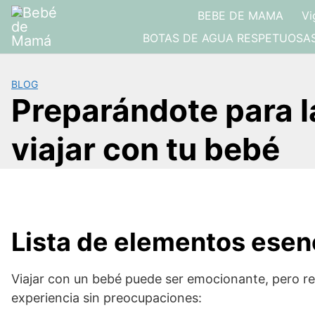
Saltar
BEBE DE MAMA
Vi
al
BOTAS DE AGUA RESPETUOSA
contenido
BLOG
Preparándote para l
viajar con tu bebé
Lista de elementos esenc
Viajar con un bebé puede ser emocionante, pero re
experiencia sin preocupaciones: