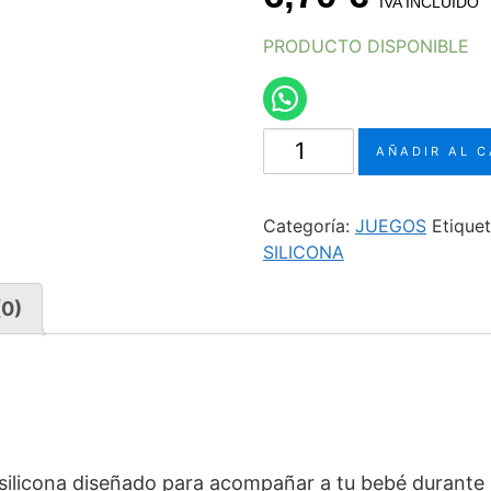
IVA INCLUIDO
PRODUCTO DISPONIBLE
Mordedor
AÑADIR AL 
texturas
silicona
blue.
Categoría:
JUEGOS
Etique
cantidad
SILICONA
(0)
ilicona diseñado para acompañar a tu bebé durante 