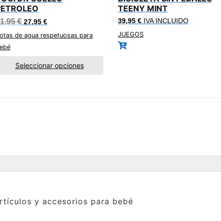
PETROLEO
TEENY MINT
El
El
1,95
€
39,95
€
IVA INCLUIDO
27,95
€
precio
precio
JUEGOS
original
actual
otas de agua respetuosas para
era:
es:
ebé
31,95 €.
27,95 €.
Seleccionar opciones
rtículos y accesorios para bebé