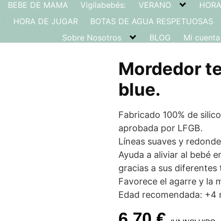
BEBE DE MAMA
Vigilabebés:
VERANO
HORA
R
HORA DE JUGAR
BOTAS DE AGUA RESPETUOSAS
Sobre Nosotros
BLOG
Mi cuenta
Mordedor te
blue.
Fabricado 100% de silico
aprobada por LFGB.
Líneas suaves y redonde
Ayuda a aliviar al bebé e
gracias a sus diferentes 
Favorece el agarre y la m
Edad recomendada: +4
6,70
€