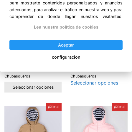
para mostrarte contenidos personalizados y anuncios
adecuados, para analizar el tráfico en nuestra web y para
comprender de donde llegan nuestros visitantes.
Lea nuestra política de cookies
Aceptar
CHUBASQUERO EURI
CHUBASQUERO EURI
ROJO
BLANCO
configuracion
El
El
El
El
49,95
€
39,95
€
IVA
49,95
€
39,95
€
IVA
precio
precio
precio
precio
INCLUIDO
INCLUIDO
original
actual
original
actual
Chubasqueros
Chubasqueros
era:
es:
era:
es:
Seleccionar opciones
49,95 €.
39,95 €.
49,95 €.
39,95 €.
Seleccionar opciones
¡Oferta!
¡Oferta!