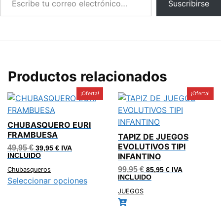
Suscribirse
Productos relacionados
¡Oferta!
¡Oferta!
CHUBASQUERO EURI
FRAMBUESA
TAPIZ DE JUEGOS
EVOLUTIVOS TIPI
El
El
49,95
€
39,95
€
IVA
precio
precio
INFANTINO
INCLUIDO
original
actual
El
El
era:
es:
99,95
€
Chubasqueros
85,95
€
IVA
precio
precio
49,95 €.
39,95 €.
INCLUIDO
Seleccionar opciones
original
actual
era:
es:
JUEGOS
99,95 €.
85,95 €.