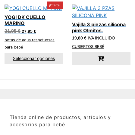
¡Oferta!
YOGI DK CUELLO
MARINO
Vajilla 3 piezas silicona
pink Olmitos.
El
El
31,95
€
27,95
€
precio
precio
19,80
€
IVA INCLUIDO
original
actual
botas de agua respetuosas
era:
es:
CUBIERTOS BEBÉ
para bebé
31,95 €.
27,95 €.
Seleccionar opciones
Tienda online de productos, artículos y
accesorios para bebé