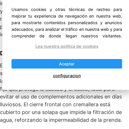
impermeable que actúa como barrera contra el agua
Usamos cookies y otras técnicas de rastreo para
y el viento. El interior, forrado con algodón suave a
mejorar tu experiencia de navegación en nuestra web,
rayas, proporciona un extra de calidez y comodidad,
para mostrarte contenidos personalizados y anuncios
permitiendo su uso durante largas jornadas sin
adecuados, para analizar el tráfico en nuestra web y para
incomodidad ni sensación de agobio.
comprender de donde llegan nuestros visitantes.
Lea nuestra política de cookies
Diseño Cuidado y Práctico
Aceptar
El diseño del chubasquero Euri ha sido pensado para
satisfacer tanto las necesidades de los niños como
configuracion
las exigencias de los padres. Incorpora una capucha
fija que protege la cabeza y el cuello, ideal para
evitar el uso de complementos adicionales en días
lluviosos. El cierre frontal con cremallera está
cubierto por una solapa que impide la filtración de
agua, reforzando la impermeabilidad de la prenda.