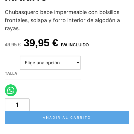
Chubasquero bebe impermeable con bolsillos
frontales, solapa y forro interior de algodón a
rayas.
El
El
39,95
€
49,95
€
IVA INCLUIDO
precio
precio
original
actual
era:
es:
TALLA
49,95 €.
39,95 €.
CHUBASQUERO
EURI
MARINO
AÑADIR AL CARRITO
cantidad