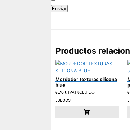
Productos relacio
Mordedor texturas silicona
M
blue.
p
6,70
€
IVA INCLUIDO
6
JUEGOS
J