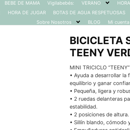
BEBE DE MAMA
Vigilabebés:
VERANO
HORA
R
HORA DE JUGAR
BOTAS DE AGUA RESPETUOSAS
Sobre Nosotros
BLOG
Mi cuenta
BICICLETA 
TEENY VER
MINI TRICICLO “TEENY”
• Ayuda a desarrollar la 
equilibrio y ganar confia
• Pequeña, ligera y robu
• 2 ruedas delanteras p
estabilidad.
• 2 posiciones de altura.
• Sillín blando, cómodo