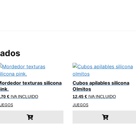
nados
ordedor texturas silicona
Cubos apilables silicona
ink.
Olmitos
,70
€
IVA INCLUIDO
12,45
€
IVA INCLUIDO
UEGOS
JUEGOS