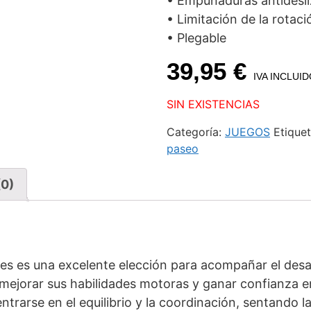
• Empuñaduras antidesli
• Limitación de la rotaci
• Plegable
39,95
€
IVA INCLUI
SIN EXISTENCIAS
Categoría:
JUEGOS
Etique
paseo
(0)
ales es una excelente elección para acompañar el des
mejorar sus habilidades motoras y ganar confianza en
trarse en el equilibrio y la coordinación, sentando l